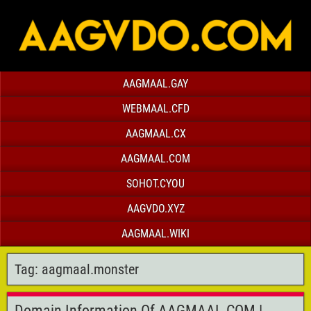
AAGMAAL.GAY
WEBMAAL.CFD
AAGMAAL.CX
AAGMAAL.COM
SOHOT.CYOU
AAGVDO.XYZ
AAGMAAL.WIKI
Tag:
aagmaal.monster
Domain Information Of AAGMAAL.COM |