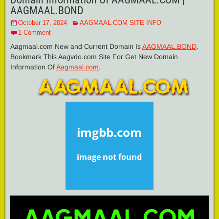
AAGMAAL.BOND
October 17, 2024
AAGMAAL.COM SITE INFO
1 Comment
Aagmaal.com New and Current Domain Is
AAGMAAL.BOND
.
Bookmark This Aagvdo.com Site For Get New Domain
Information Of
Aagmaal.com
.